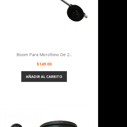
Boom Para Microfono De 2...
Precio
$149.00
Vista rápida

AÑADIR AL CARRITO