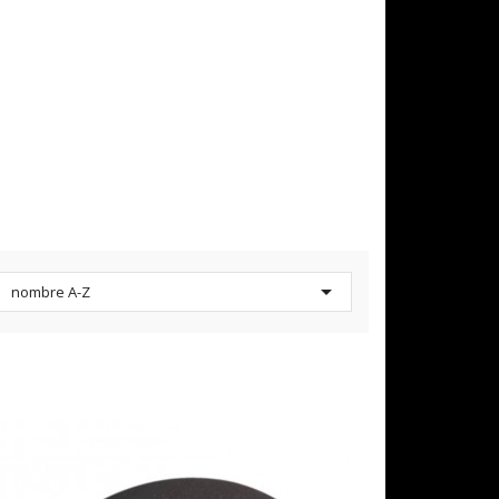

nombre A-Z