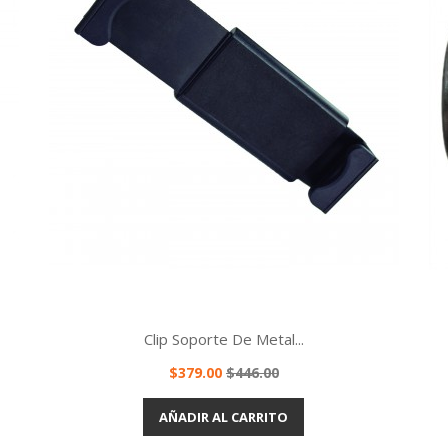
Clip Soporte De Metal...
Precio
Precio
$379.00
$446.00
base
Vista rápida

AÑADIR AL CARRITO