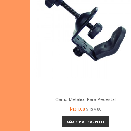
Clamp Metálico Para Pedestal
Precio
Precio
$131.00
$154.00
base
Vista rápida

AÑADIR AL CARRITO