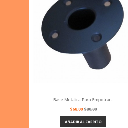
Base Metalica Para Empotrar...
Precio
Precio
$68.00
$80.00
base
Vista rápida

AÑADIR AL CARRITO