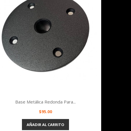
Base Metálica Redonda Para...
Precio
$95.00
Vista rápida

AÑADIR AL CARRITO