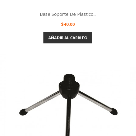
Base Soporte De Plastico...
Precio
$40.00
Vista rápida

AÑADIR AL CARRITO