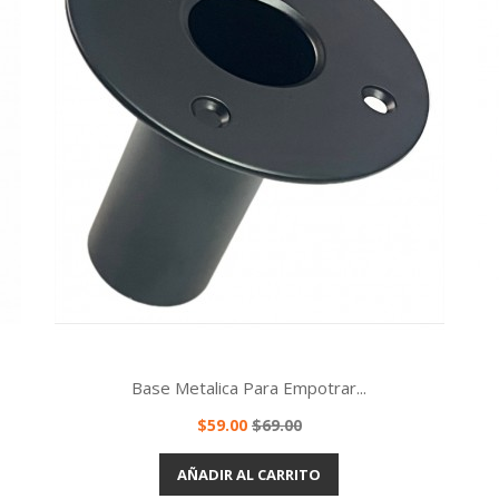
Base Metalica Para Empotrar...
Precio
Precio
$59.00
$69.00
base
Vista rápida

AÑADIR AL CARRITO