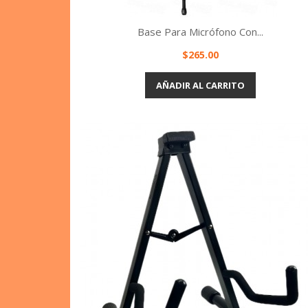
Base Para Micrófono Con...
Precio
$265.00
Vista rápida

AÑADIR AL CARRITO