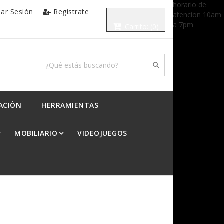
horario de
ciar Sesión
Regístrate
atencion 10am
a 7pm
Carrito:
(0)

ACIÓN
HERRAMIENTAS
MOBILIARIO
VIDEOJUEGOS