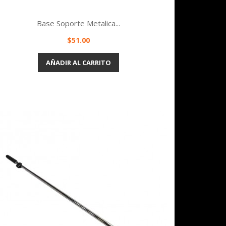
Base Soporte Metalica...
Precio
$51.00
Vista rápida

AÑADIR AL CARRITO