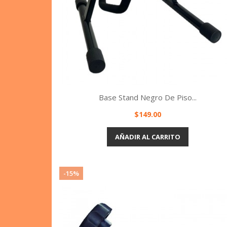
Base Stand Negro De Piso...
Precio
$149.00
Vista rápida

AÑADIR AL CARRITO
-15%