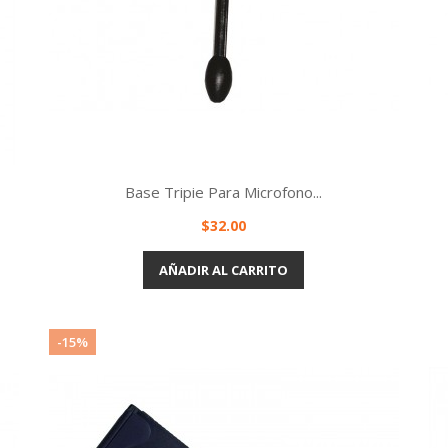
Base Tripie Para Microfono...
Precio
$32.00
Vista rápida

AÑADIR AL CARRITO
-15%