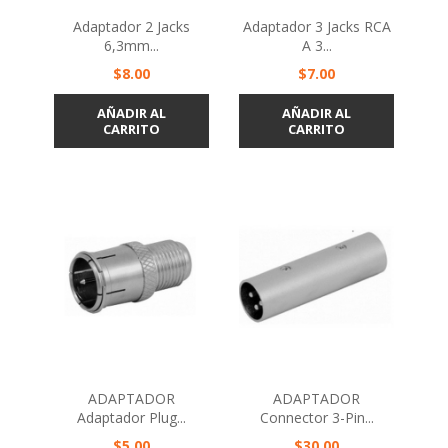
Adaptador 2 Jacks
Adaptador 3 Jacks RCA
6,3mm...
A 3...
Precio
Precio
$8.00
$7.00
AÑADIR AL
AÑADIR AL
CARRITO
CARRITO
ADAPTADOR
ADAPTADOR
Adaptador Plug...
Connector 3-Pin...
Precio
Precio
$5.00
$30.00