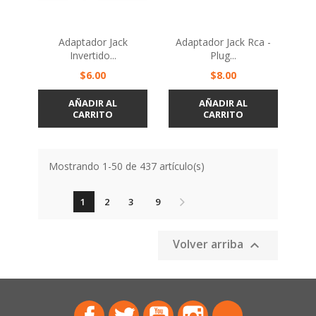
Adaptador Jack
Adaptador Jack Rca -
Invertido...
Plug...
Precio
Precio
$6.00
$8.00
AÑADIR AL
AÑADIR AL
CARRITO
CARRITO
Mostrando 1-50 de 437 artículo(s)
1
2
3
9
Volver arriba

Facebook
Twitter
YouTube
Instagram
TikTok