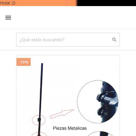


-15%