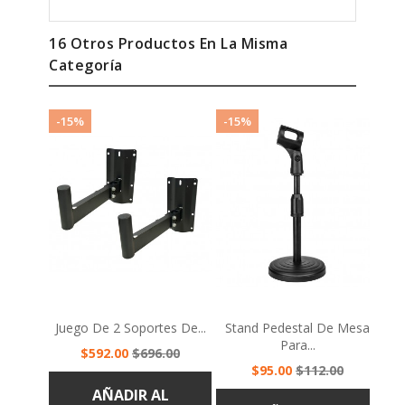
16 Otros Productos En La Misma
Categoría
-15%
-15%
Juego De 2 Soportes De...
Stand Pedestal De Mesa
Para...
Precio
Precio
$592.00
$696.00
Precio
Precio
base
$95.00
$112.00
base
AÑADIR AL
AÑADIR AL
CARRITO