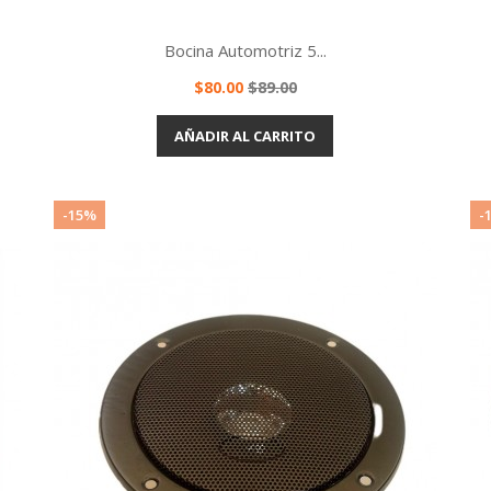
Bocina Automotriz 5...
Precio
Precio
$80.00
$89.00
base
Vista rápida

AÑADIR AL CARRITO
-15%
-