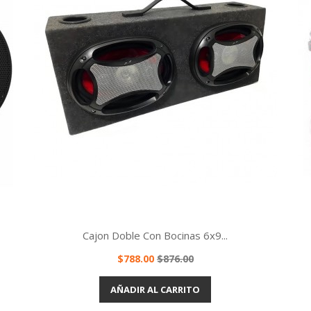
Cajon Doble Con Bocinas 6x9...
Precio
Precio
$788.00
$876.00
base
Vista rápida

AÑADIR AL CARRITO