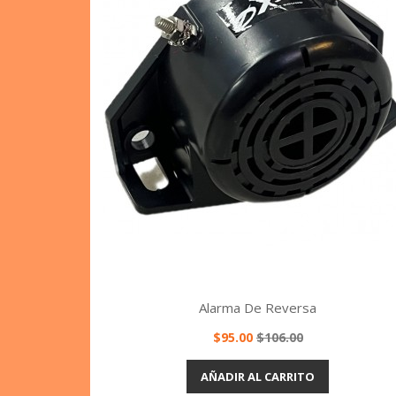
Alarma De Reversa
Precio
Precio
$95.00
$106.00
base
Vista rápida

AÑADIR AL CARRITO