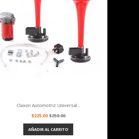
Claxon Automotriz Universal...
Precio
Precio
$225.00
$250.00
base
Vista rápida

AÑADIR AL CARRITO