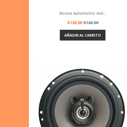
Bocina Automotriz 4x6...
Precio
Precio
$128.00
$142.00
base
Vista rápida

AÑADIR AL CARRITO