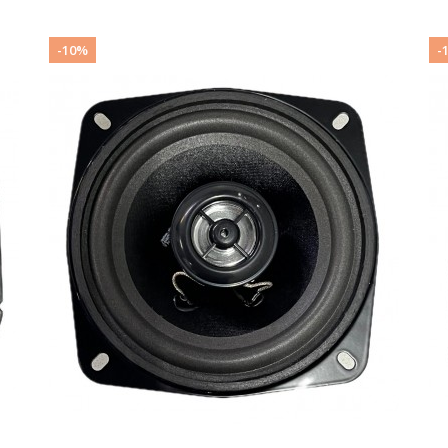
-10%
-