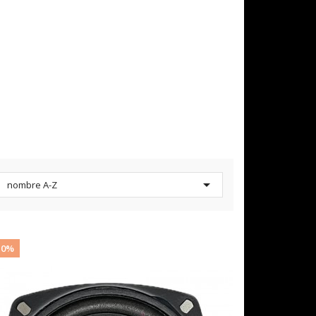

nombre A-Z
10%