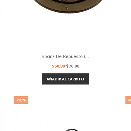
Bocina De Repuesto 6...
Precio
Precio
$60.00
$70.00
base
Vista rápida

AÑADIR AL CARRITO
-10%
-