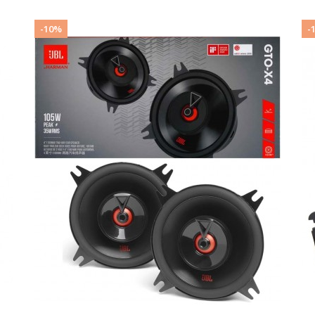
-10%
-