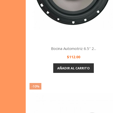
Bocina Automotriz 6.5″ 2...
Precio
$112.00
Vista rápida

AÑADIR AL CARRITO
-10%