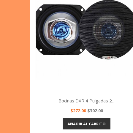
Bocinas DXR 4 Pulgadas 2...
Precio
Precio
$272.00
$302.00
base
Vista rápida

AÑADIR AL CARRITO