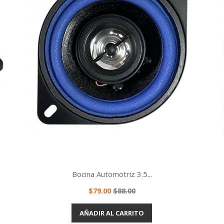
Bocina Automotriz 3.5...
Precio
Precio
$79.00
$88.00
base
Vista rápida

AÑADIR AL CARRITO