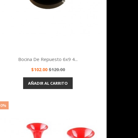
Bocina De Repuesto 6x9 4...
Precio
Precio
$102.00
$120.00
base
Vista rápida

AÑADIR AL CARRITO
10%