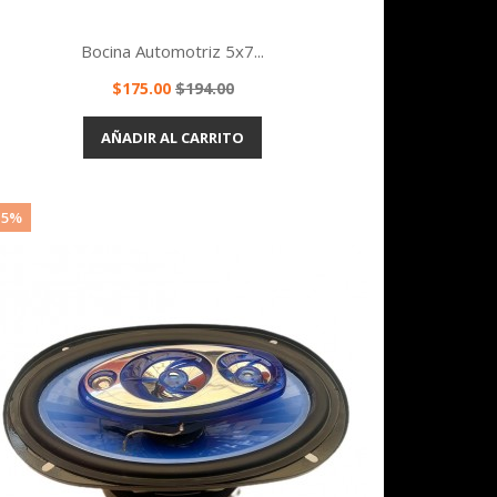
Bocina Automotriz 5x7...
Precio
Precio
$175.00
$194.00
base
Vista rápida

AÑADIR AL CARRITO
15%