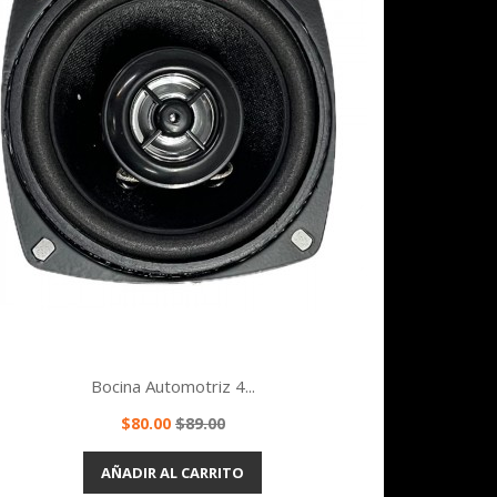
Bocina Automotriz 4...
Precio
Precio
$80.00
$89.00
base
Vista rápida

AÑADIR AL CARRITO