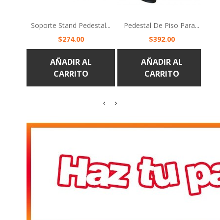
Soporte Stand Pedestal...
Pedestal De Piso Para...
Precio
Precio
$274.00
$392.00
AÑADIR AL
AÑADIR AL
CARRITO
CARRITO