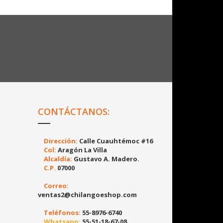
CONTÁCTANOS:
Dirección:
Calle Cuauhtémoc #16
Col:
Aragón La Villa
Alcaldía:
Gustavo A. Madero.
C.P.
07000
Correo:
ventas2@chilangoeshop.com
Teléfonos:
55-8976-6740
Whatsapp:
55-51-18-67-08