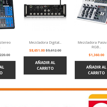
stereo
Mezcladora Digital...
Mezcladora Pasiv
.
RGB...
Precio
Precio
$8,651.00
$9,612.00
cio
Precio
220.00
base
$1,360.00
ápida
Vista rápida
Vista rápi


se
AÑADIR AL
AL
AÑADIR AL
CARRITO
TO
CARRITO