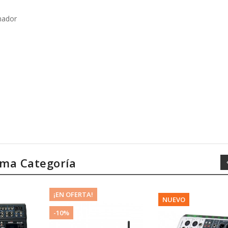
nador
sma Categoría
¡EN OFERTA!
NUEVO
-10%