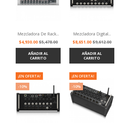
Mezcladora De Rack...
Mezcladora Digital...
Precio
Precio
Precio
Precio
$4,930.00
$5,478.00
$8,651.00
$9,612.00
base
base
AÑADIR AL
AÑADIR AL
CARRITO
CARRITO
¡EN OFERTA!
¡EN OFERTA!
-10%
-10%