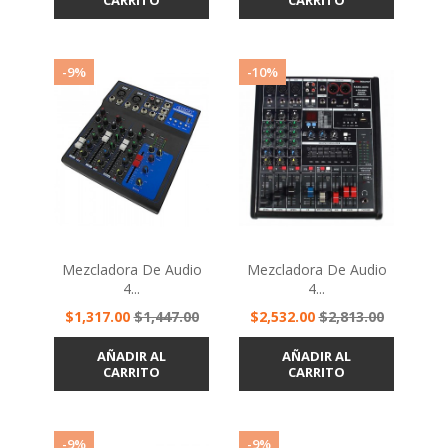
CARRITO
CARRITO
-9%
-10%
Mezcladora De Audio
Mezcladora De Audio
4...
4...
Precio
Precio
Precio
Precio
$1,317.00
$1,447.00
$2,532.00
$2,813.00
base
base
AÑADIR AL
AÑADIR AL
CARRITO
CARRITO
-9%
-9%