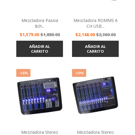
Mezcladora Pasiva
Mezcladora ROMMS 6
8ch...
CH USB...
Precio
Precio
Precio
Precio
$1,579.00
$1,880.00
$2,148.00
$2,360.00
base
base
AÑADIR AL
AÑADIR AL
CARRITO
CARRITO
-16%
-16%
Mezcladora Stereo
Mezcladora Stereo