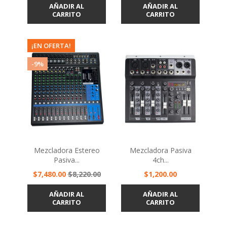
AÑADIR AL
AÑADIR AL
CARRITO
CARRITO
¡EN OFERTA!
-9%
Mezcladora Estereo
Mezcladora Pasiva
Pasiva...
4ch...
Precio
Precio
Precio
$7,480.00
$8,220.00
$1,200.00
base
AÑADIR AL
AÑADIR AL
CARRITO
CARRITO