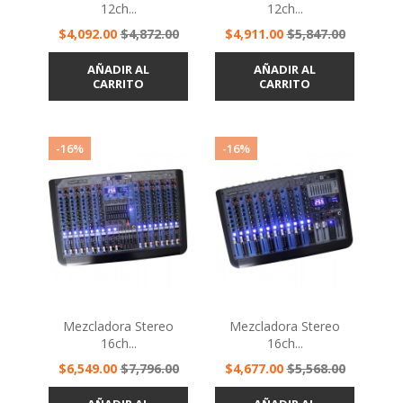
12ch...
12ch...
Precio
Precio
Precio
Precio
$4,092.00
$4,872.00
$4,911.00
$5,847.00
base
base
AÑADIR AL
AÑADIR AL
CARRITO
CARRITO
-16%
-16%
Mezcladora Stereo
Mezcladora Stereo
16ch...
16ch...
Precio
Precio
Precio
Precio
$6,549.00
$7,796.00
$4,677.00
$5,568.00
base
base