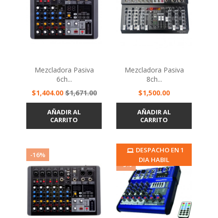
Mezcladora Pasiva
Mezcladora Pasiva
6ch...
8ch...
Precio
Precio
Precio
$1,404.00
$1,671.00
$1,500.00
base
AÑADIR AL
AÑADIR AL
CARRITO
CARRITO
DESPACHO EN 1
-16%
DIA HABIL
-9%