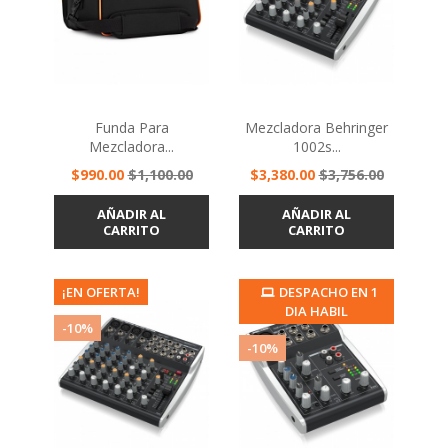
Funda Para
Mezcladora Behringer
Mezcladora...
1002s...
Precio
Precio
Precio
Precio
$990.00
$1,100.00
$3,380.00
$3,756.00
base
base
AÑADIR AL
AÑADIR AL
CARRITO
CARRITO
¡EN OFERTA!
¡EN OFERTA!
DESPACHO EN 1
DIA HABIL
-10%
-10%