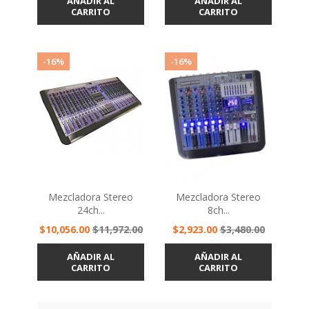
AÑADIR AL
AÑADIR AL
CARRITO
CARRITO
-16%
-16%
Mezcladora Stereo
Mezcladora Stereo
24ch...
8ch...
Precio
Precio
Precio
Precio
$10,056.00
$11,972.00
$2,923.00
$3,480.00
base
base
AÑADIR AL
AÑADIR AL
CARRITO
CARRITO