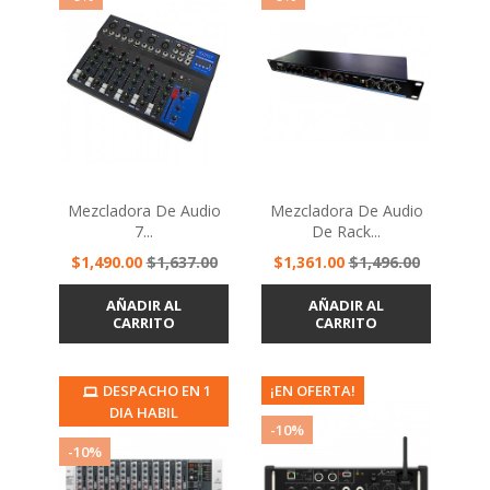
Mezcladora De Audio
Mezcladora De Audio
7...
De Rack...
Precio
Precio
Precio
Precio
$1,490.00
$1,637.00
$1,361.00
$1,496.00
base
base
AÑADIR AL
AÑADIR AL
CARRITO
CARRITO
¡EN OFERTA!
DESPACHO EN 1
¡EN OFERTA!
DIA HABIL
-10%
-10%