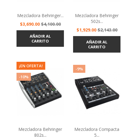
Mezcladora Behringer...
Mezcladora Behringer
502s...
Precio
Precio
$3,690.00
$4,100.00
Precio
Precio
base
$1,929.00
$2,143.00
base
AÑADIR AL
CARRITO
AÑADIR AL
CARRITO
¡EN OFERTA!
-9%
-10%
Mezcladora Behringer
Mezcladora Compacta
802s...
5...