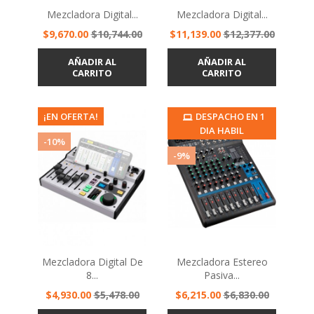
Mezcladora Digital...
Mezcladora Digital...
Precio
Precio
Precio
Precio
$9,670.00
$10,744.00
$11,139.00
$12,377.00
base
base
AÑADIR AL
AÑADIR AL
CARRITO
CARRITO
¡EN OFERTA!
¡EN OFERTA!
DESPACHO EN 1
DIA HABIL
-10%
-9%
Mezcladora Digital De
Mezcladora Estereo
8...
Pasiva...
Precio
Precio
Precio
Precio
$4,930.00
$5,478.00
$6,215.00
$6,830.00
base
base