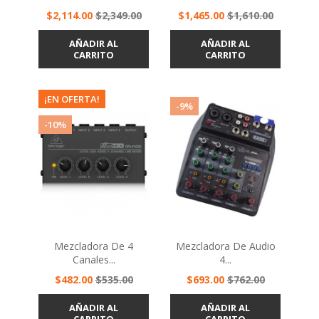
Precio
Precio
Precio
Precio
$2,114.00
$2,349.00
$1,465.00
$1,610.00
base
base
AÑADIR AL
AÑADIR AL
CARRITO
CARRITO
¡EN OFERTA!
-9%
-10%
Mezcladora De 4
Mezcladora De Audio
Canales...
4...
Precio
Precio
Precio
Precio
$482.00
$535.00
$693.00
$762.00
base
base
AÑADIR AL
AÑADIR AL