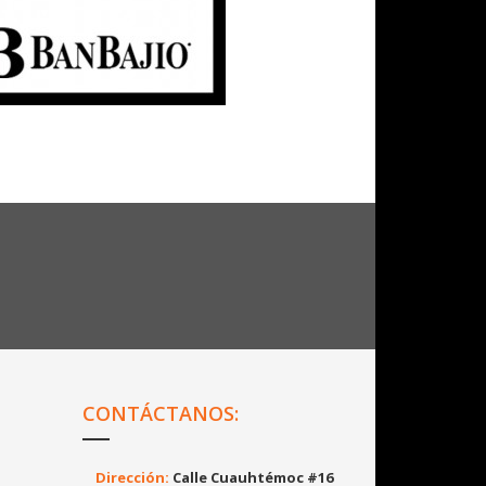
CONTÁCTANOS:
Dirección:
Calle Cuauhtémoc #16
Col:
Aragón La Villa