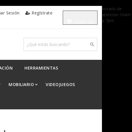
horario de
ciar Sesión
Regístrate
atencion 10am
a 7pm
Carrito:
(0)

ACIÓN
HERRAMIENTAS
MOBILIARIO
VIDEOJUEGOS
al