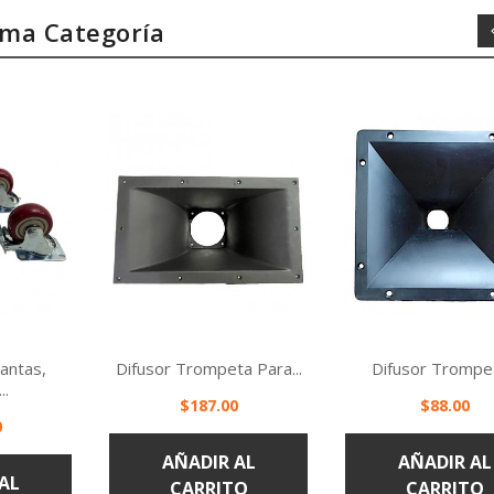
sma Categoría
antas,
Difusor Trompeta Para...
Difusor Trompet
..
Precio
Precio
$187.00
$88.00
0
ápida
Vista rápida
Vista rápi


AÑADIR AL
AÑADIR AL
AL
CARRITO
CARRITO
TO