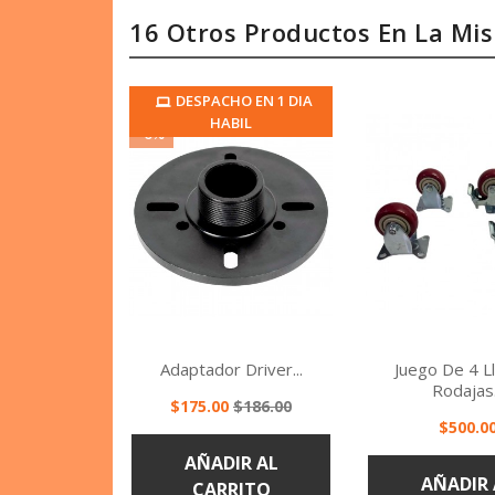
16 Otros Productos En La Mi
DESPACHO EN 1 DIA
HABIL
-6%
Adaptador Driver...
Juego De 4 Ll
Rodajas.
Precio
Precio
$175.00
$186.00
Precio
base
$500.0
Vista rápida
Vista r


AÑADIR AL
AÑADIR 
CARRITO
CARRI