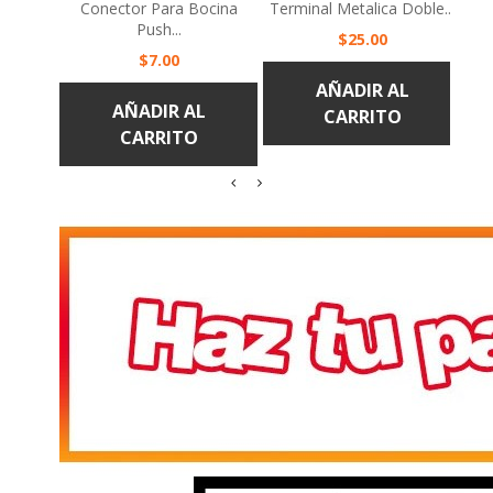
Push...
Precio
$25.00
Precio
$7.00
AÑADIR AL
AÑADIR AL
CARRITO
CARRITO