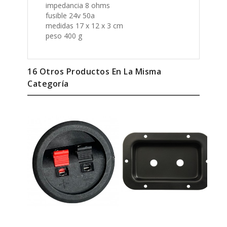
fusible 24v 50a
medidas 17 x 12 x 3 cm
peso 400 g
16 Otros Productos En La Misma
Categoría
Conector Para Bocina
Terminal Metalica Doble...
Aga