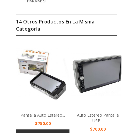
14 Otros Productos En La Misma
Categoría
Pantalla Auto Estereo...
Auto Estereo Pantalla
USB...
Precio
$750.00
Precio
$700.00
AÑADIR AL