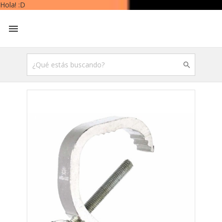
Hola! :D

