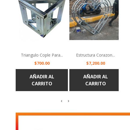
Triangulo Cople Para...
Estructura Corazon...
Ham
Precio
Precio
$700.00
$7,200.00
AÑADIR AL
AÑADIR AL
CARRITO
CARRITO