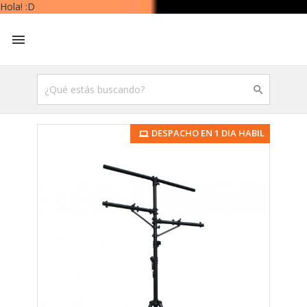
Hola! :D


DESPACHO EN 1 DIA HABIL