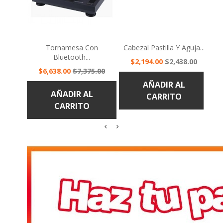
Tornamesa Con
Cabezal Pastilla Y Aguja...
Ser
Bluetooth...
Precio
Precio
$2,194.00
$2,438.00
Precio
Precio
$6,638.00
$7,375.00
base
base
AÑADIR AL
AÑADIR AL
CARRITO
CARRITO