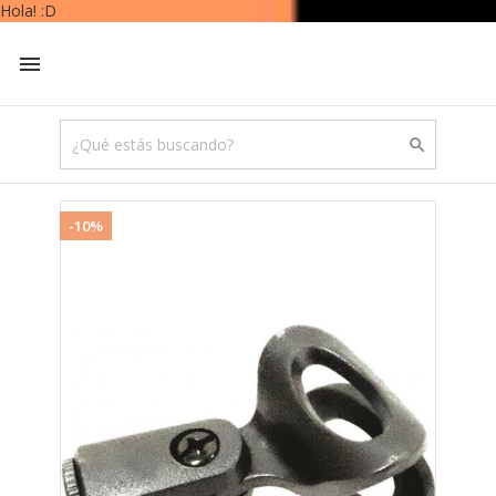


-10%