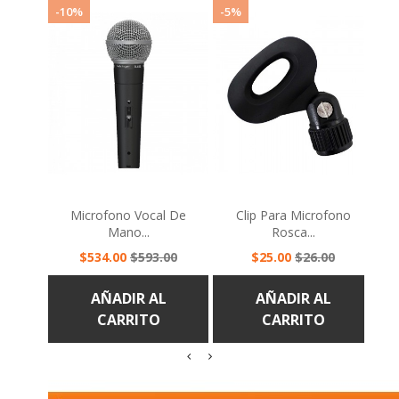
Microfono Vocal De
Clip Para Microfono
J
Mano...
Rosca...
Precio
Precio
Precio
Precio
$534.00
$593.00
$25.00
$26.00
base
base
AÑADIR AL
AÑADIR AL
CARRITO
CARRITO