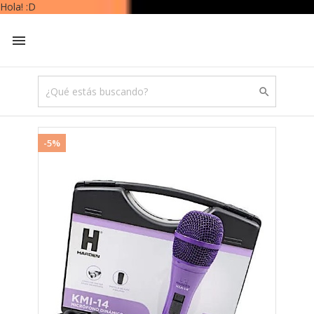


-5%