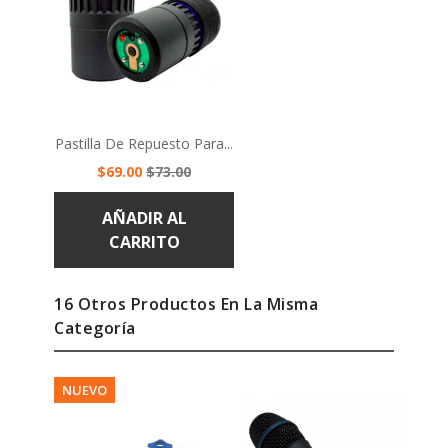
Pastilla De Repuesto Para...
Precio
Precio
$69.00
$73.00
base
AÑADIR AL
CARRITO
16 Otros Productos En La Misma
Categoría
NUEVO
-1