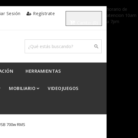
horario de
ciar Sesión
Regístrate
atencion 10am
a 7pm
Carrito:
(0)

ACIÓN
HERRAMIENTAS
MOBILIARIO
VIDEOJUEGOS
 USB 700w RMS