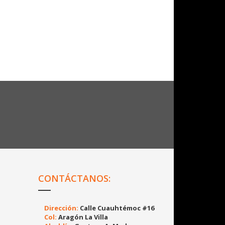
CONTÁCTANOS:
Dirección:
Calle Cuauhtémoc #16
Col:
Aragón La Villa
Alcaldía:
Gustavo A. Madero.
C.P.
07000