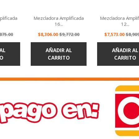
lificada
Mezcladora Amplificada
Mezcladora Amplif
16...
12...
cio
Precio
Precio
Precio
Preci
875.00
$8,306.00
$9,772.00
$7,573.00
$8,90
ápida
Vista rápida
Vista rápi


se
base
base
AL
AÑADIR AL
AÑADIR AL
TO
CARRITO
CARRITO