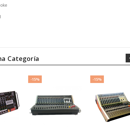
l
ma Categoría
-15%
-15%