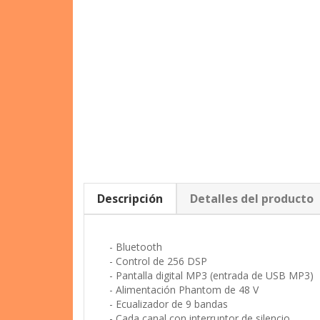
Descripción
Detalles del producto
- Bluetooth
- Control de 256 DSP
- Pantalla digital MP3 (entrada de USB MP3)
- Alimentación Phantom de 48 V
- Ecualizador de 9 bandas
- Cada canal con interruptor de silencio
- Con función de reducción de ruido para kar