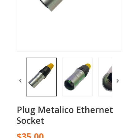


Plug Metalico Ethernet
Socket
$35.00