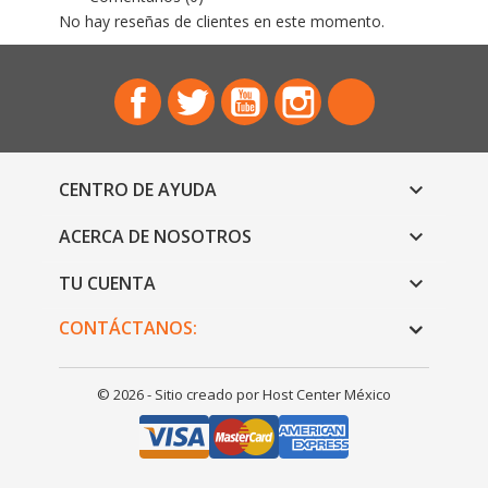
Facebook
Twitter
YouTube
Instagram
TikTok
CENTRO DE AYUDA

ACERCA DE NOSOTROS

TU CUENTA

CONTÁCTANOS:
© 2026 - Sitio creado por Host Center México
horario de atencion 10am a 7pm