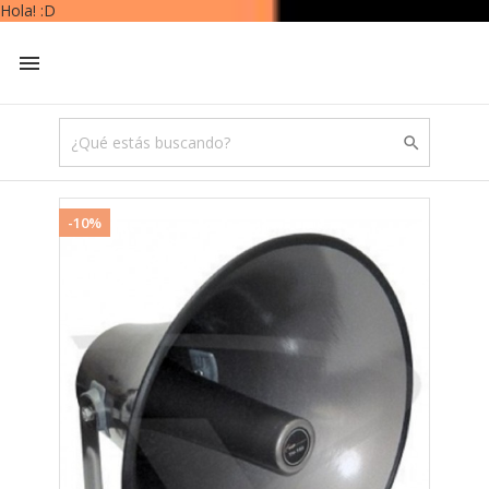


-10%