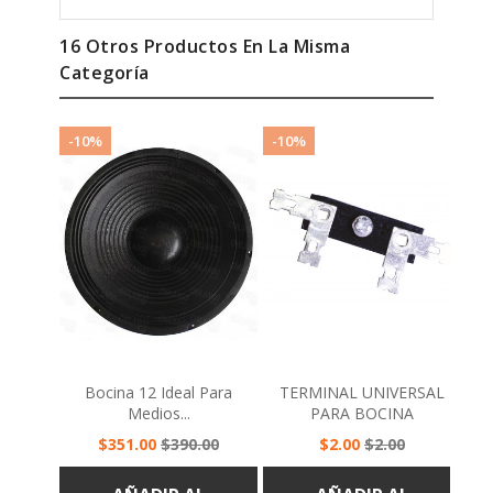
16 Otros Productos En La Misma
Categoría
-10%
-10%
-1
Bocina 12 Ideal Para
TERMINAL UNIVERSAL
Kit
Medios...
PARA BOCINA
Precio
Precio
Precio
Precio
$351.00
$390.00
$2.00
$2.00
base
base
AÑADIR AL
AÑADIR AL