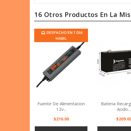
16 Otros Productos En La Mi
DESPACHO EN 1 DIA
HABIL
Fuente De Alimentacion
Bateria Recar
12v...
Acido...
Precio
Precio
$210.00
$209.0
Vista rápida
Vista r


AÑADIR AL
AÑADIR 