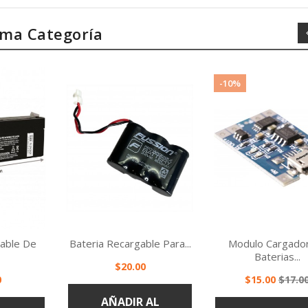
sma Categoría
-10%
gable De
Bateria Recargable Para...
Modulo Cargado
Baterias...
Precio
$20.00
Precio
Preci
0
$15.00
$17.0
ápida
Vista rápida
Vista rápi


base
AÑADIR AL
AL
AÑADIR AL
CARRITO