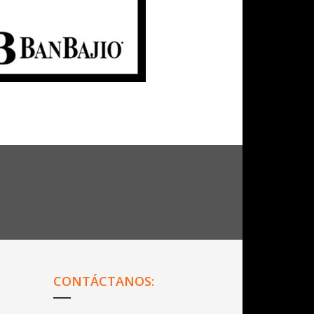
CONTÁCTANOS:
Dirección:
Calle Cuauhtémoc #16