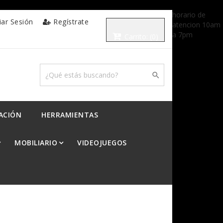
horario de
ciar Sesión
Regístrate
atencion 10am
a 7pm
Carrito:
(0)

ACIÓN
HERRAMIENTAS
MOBILIARIO
VIDEOJUEGOS