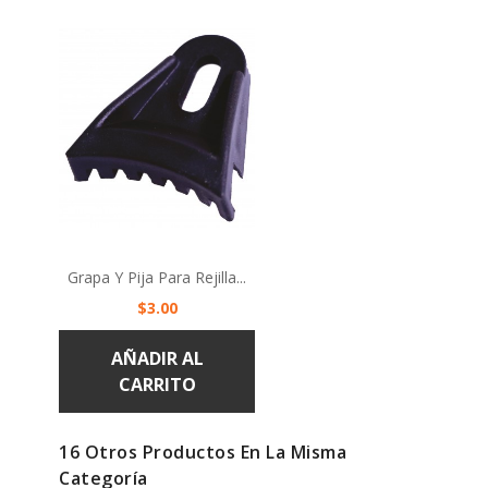
Grapa Y Pija Para Rejilla...
Precio
$3.00
AÑADIR AL
CARRITO
16 Otros Productos En La Misma
Categoría